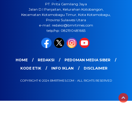
PT. Prita Gemilang Jaya
Jalan D.I Panjaitan, Kelurahan Kotobangon,
Kecamatan Kotamobagu Timur, Kota Kotamobagu,
Provinsi Sulawesi Utara
e-mail: redaksi@bmrtimes.com
telp/hp: 082190481665
HOME
REDAKSI
PEDOMAN MEDIA SIBER
KODE ETIK
INFO IKLAN
DISCLAIMER
COPYRIGHT © 2024 BMRTIMES.COM - ALL RIGHTS RESERVED