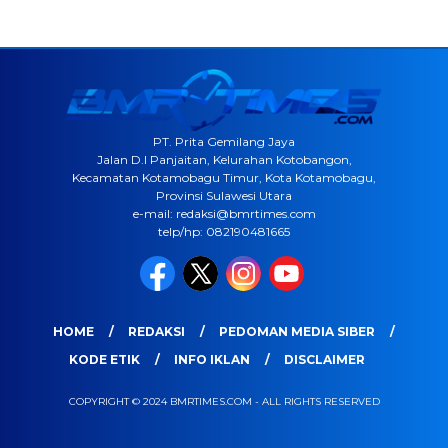
PT. Prita Gemilang Jaya
Jalan D.I Panjaitan, Kelurahan Kotobangon,
Kecamatan Kotamobagu Timur, Kota Kotamobagu,
Provinsi Sulawesi Utara
e-mail: redaksi@bmrtimes.com
telp/hp: 082190481665
HOME
REDAKSI
PEDOMAN MEDIA SIBER
KODE ETIK
INFO IKLAN
DISCLAIMER
COPYRIGHT © 2024 BMRTIMES.COM - ALL RIGHTS RESERVED