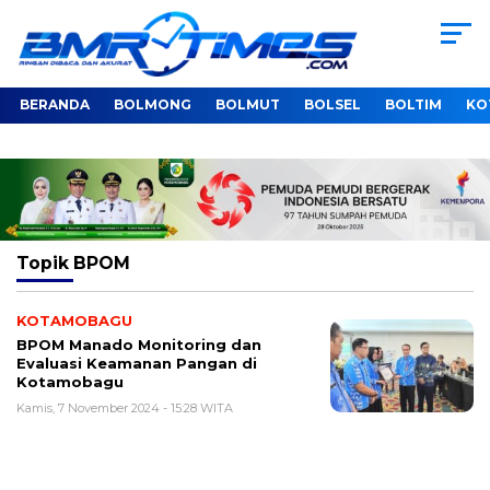
BERANDA
BOLMONG
BOLMUT
BOLSEL
BOLTIM
KO
Topik
BPOM
KOTAMOBAGU
BPOM Manado Monitoring dan
Evaluasi Keamanan Pangan di
Kotamobagu
Kamis, 7 November 2024 - 15:28 WITA