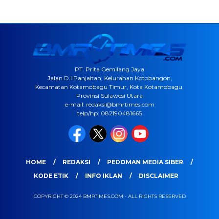
PT. Prita Gemilang Jaya
Jalan D.I Panjaitan, Kelurahan Kotobangon,
Kecamatan Kotamobagu Timur, Kota Kotamobagu,
Provinsi Sulawesi Utara
e-mail: redaksi@bmrtimes.com
telp/hp: 082190481665
HOME
REDAKSI
PEDOMAN MEDIA SIBER
KODE ETIK
INFO IKLAN
DISCLAIMER
COPYRIGHT © 2024 BMRTIMES.COM - ALL RIGHTS RESERVED