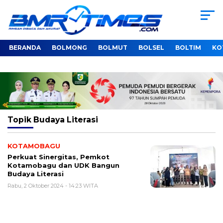
BERANDA
BOLMONG
BOLMUT
BOLSEL
BOLTIM
KO
Topik
Budaya Literasi
KOTAMOBAGU
Perkuat Sinergitas, Pemkot
Kotamobagu dan UDK Bangun
Budaya Literasi
Rabu, 2 Oktober 2024 - 14:23 WITA