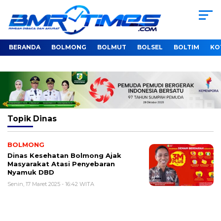
BERANDA
BOLMONG
BOLMUT
BOLSEL
BOLTIM
KO
Topik
Dinas
BOLMONG
Dinas Kesehatan Bolmong Ajak
Masyarakat Atasi Penyebaran
Nyamuk DBD
Senin, 17 Maret 2025 - 16:42 WITA