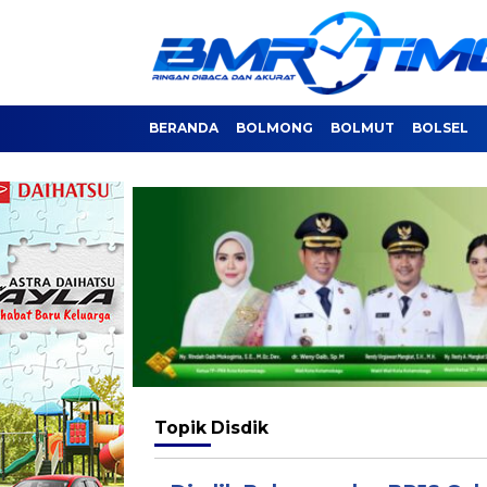
BERANDA
BOLMONG
BOLMUT
BOLSEL
Topik
Disdik