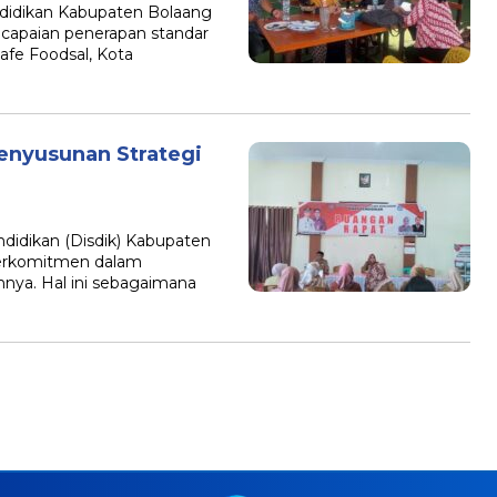
dikan Kabupaten Bolaang
apaian penerapan standar
afe Foodsal, Kota
enyusunan Strategi
dikan (Disdik) Kabupaten
erkomitmen dalam
nya. Hal ini sebagaimana