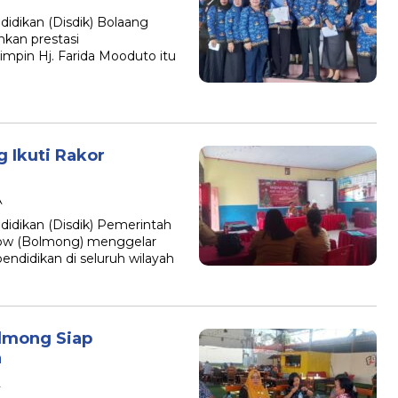
ikan (Disdik) Bolaang
kan prestasi
impin Hj. Farida Mooduto itu
 Ikuti Rakor
A
ikan (Disdik) Pemerintah
ow (Bolmong) menggelar
endidikan di seluruh wilayah
olmong Siap
n
A