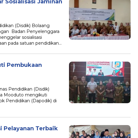
r Sosialisasi Jaminan
kan (Disdik) Bolaang
ngan Badan Penyelenggara
nggelar sosialisasi
jaan pada satuan pendidikan…
uti Pembukaan
 Pendidikan (Disdik)
da Mooduto mengikuti
k Pendidikan (Dapodik) di
i Pelayanan Terbaik