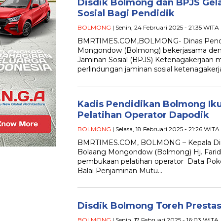
Disdik Bolmong dan BPJS Gela
Sosial Bagi Pendidik
BOLMONG
| Senin, 24 Februari 2025 - 21:35 WITA
BMRTIMES.COM,BOLMONG- Dinas Pendidi
Mongondow (Bolmong) bekerjasama de
Jaminan Sosial (BPJS) Ketenagakerjaan me
perlindungan jaminan sosial ketenagaker
Kadis Pendidikan Bolmong Ik
Pelatihan Operator Dapodik
BOLMONG
| Selasa, 18 Februari 2025 - 21:26 WITA
BMRTIMES.COM, BOLMONG – Kepala Dinas
Bolaang Mongondow (Bolmong) Hj. Fari
pembukaan pelatihan operator Data Poko
Balai Penjaminan Mutu…
Disdik Bolmong Toreh Prestas
BOLMONG
| Senin, 17 Februari 2025 - 16:03 WITA