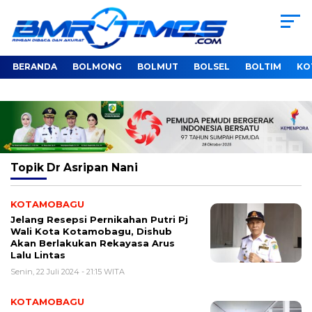
BERANDA
BOLMONG
BOLMUT
BOLSEL
BOLTIM
KO
Topik
Dr Asripan Nani
KOTAMOBAGU
Jelang Resepsi Pernikahan Putri Pj
Wali Kota Kotamobagu, Dishub
Akan Berlakukan Rekayasa Arus
Lalu Lintas
Senin, 22 Juli 2024 - 21:15 WITA
KOTAMOBAGU