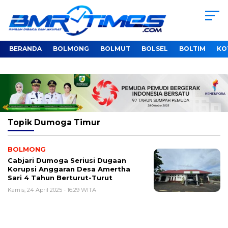
BERANDA
BOLMONG
BOLMUT
BOLSEL
BOLTIM
KO
Topik
Dumoga Timur
BOLMONG
Cabjari Dumoga Seriusi Dugaan
Korupsi Anggaran Desa Amertha
Sari 4 Tahun Berturut-Turut
Kamis, 24 April 2025 - 16:29 WITA