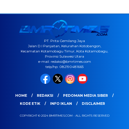
PT. Prita Gemilang Jaya
Jalan D.I Panjaitan, Kelurahan Kotobangon,
Kecamatan Kotamobagu Timur, Kota Kotamobagu,
Provinsi Sulawesi Utara
e-mail: redaksi@bmrtimes.com
telp/hp: 082190481665
HOME
REDAKSI
PEDOMAN MEDIA SIBER
KODE ETIK
INFO IKLAN
DISCLAIMER
COPYRIGHT © 2024 BMRTIMES.COM - ALL RIGHTS RESERVED