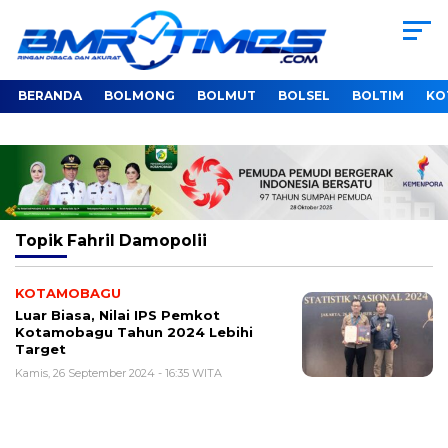
BERANDA
BOLMONG
BOLMUT
BOLSEL
BOLTIM
KO
Topik
Fahril Damopolii
KOTAMOBAGU
Luar Biasa, Nilai IPS Pemkot
Kotamobagu Tahun 2024 Lebihi
Target
Kamis, 26 September 2024 - 16:35 WITA