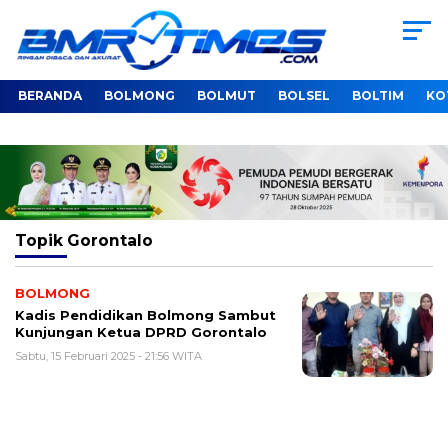
BERANDA
BOLMONG
BOLMUT
BOLSEL
BOLTIM
KO
Topik
Gorontalo
BOLMONG
Kadis Pendidikan Bolmong Sambut
Kunjungan Ketua DPRD Gorontalo
Sabtu, 15 Februari 2025 - 21:56 WITA