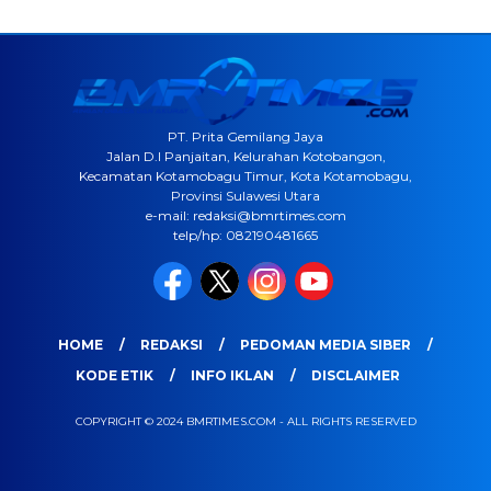
PT. Prita Gemilang Jaya
Jalan D.I Panjaitan, Kelurahan Kotobangon,
Kecamatan Kotamobagu Timur, Kota Kotamobagu,
Provinsi Sulawesi Utara
e-mail: redaksi@bmrtimes.com
telp/hp: 082190481665
HOME
REDAKSI
PEDOMAN MEDIA SIBER
KODE ETIK
INFO IKLAN
DISCLAIMER
COPYRIGHT © 2024 BMRTIMES.COM - ALL RIGHTS RESERVED