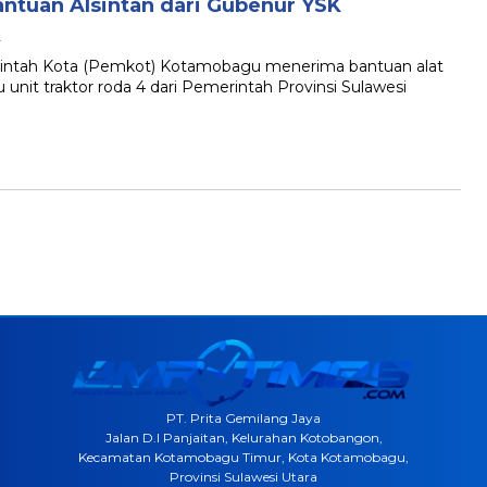
tuan Alsintan dari Gubenur YSK
A
h Kota (Pemkot) Kotamobagu menerima bantuan alat
 unit traktor roda 4 dari Pemerintah Provinsi Sulawesi
PT. Prita Gemilang Jaya
Jalan D.I Panjaitan, Kelurahan Kotobangon,
Kecamatan Kotamobagu Timur, Kota Kotamobagu,
Provinsi Sulawesi Utara