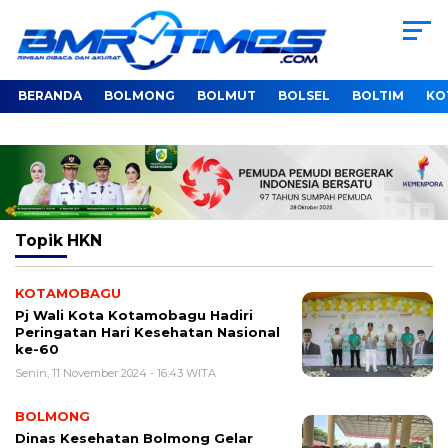
BERANDA
BOLMONG
BOLMUT
BOLSEL
BOLTIM
KO
Topik
HKN
KOTAMOBAGU
Pj Wali Kota Kotamobagu Hadiri
Peringatan Hari Kesehatan Nasional
ke-60
Senin, 11 November 2024 - 16:43 WITA
BOLMONG
Dinas Kesehatan Bolmong Gelar