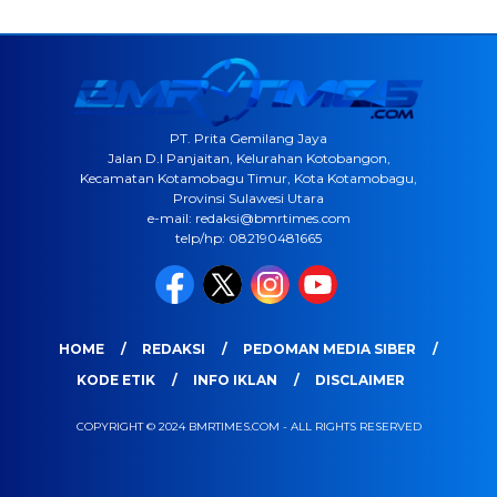
PT. Prita Gemilang Jaya
Jalan D.I Panjaitan, Kelurahan Kotobangon,
Kecamatan Kotamobagu Timur, Kota Kotamobagu,
Provinsi Sulawesi Utara
e-mail: redaksi@bmrtimes.com
telp/hp: 082190481665
HOME
REDAKSI
PEDOMAN MEDIA SIBER
KODE ETIK
INFO IKLAN
DISCLAIMER
COPYRIGHT © 2024 BMRTIMES.COM - ALL RIGHTS RESERVED