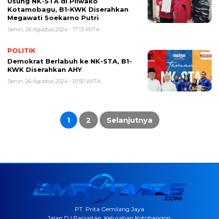
Usung NK-STA di Pilwako
Kotamobagu, B1-KWK Diserahkan
Megawati Soekarno Putri
Senin, 26 Agustus 2024 - 17:13 WITA
POLITIK
Demokrat Berlabuh ke NK-STA, B1-
KWK Diserahkan AHY
Senin, 26 Agustus 2024 - 01:50 WITA
Paginasi
pos
1
2
Selanjutnya
PT. Prita Gemilang Jaya
Jalan D.I Panjaitan, Kelurahan Kotobangon,