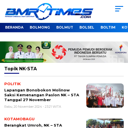
BERANDA
BOLMONG
BOLMUT
BOLSEL
BOLTIM
KO
Topik
NK-STA
POLITIK
Lapangan Bonobokon Molinow
Saksi Kemenangan Paslon NK – STA
Tanggal 27 November
Rabu, 20 November 2024 - 23:21 WITA
KOTAMOBAGU
Berangkat Umroh, NK – STA