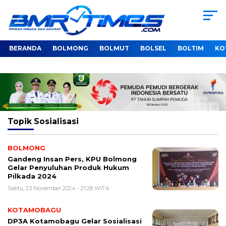
BERANDA
BOLMONG
BOLMUT
BOLSEL
BOLTIM
KO
Topik
Sosialisasi
BOLMONG
Gandeng Insan Pers, KPU Bolmong
Gelar Penyuluhan Produk Hukum
Pilkada 2024
Sabtu, 23 November 2024 - 21:28 WITA
KOTAMOBAGU
DP3A Kotamobagu Gelar Sosialisasi