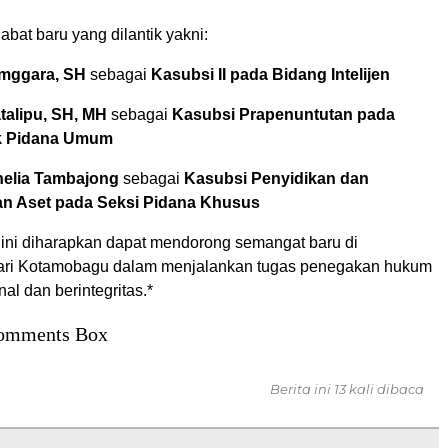
abat baru yang dilantik yakni:
mggara, SH
sebagai
Kasubsi II pada Bidang Intelijen
talipu, SH, MH
sebagai
Kasubsi Prapenuntutan pada
k Pidana Umum
helia Tambajong
sebagai
Kasubsi Penyidikan dan
n Aset pada Seksi Pidana Khusus
 ini diharapkan dapat mendorong semangat baru di
jari Kotamobagu dalam menjalankan tugas penegakan hukum
nal dan berintegritas.*
omments Box
Berita ini 13 kali dibaca