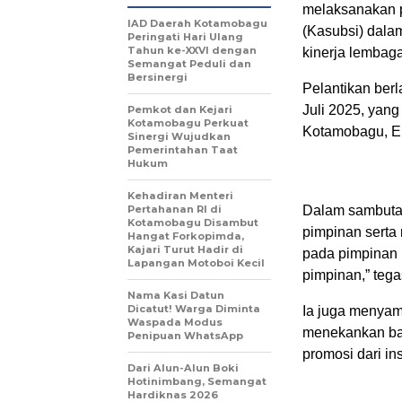
melaksanakan p
IAD Daerah Kotamobagu
(Kasubsi) dala
Peringati Hari Ulang
Tahun ke-XXVI dengan
kinerja lembaga
Semangat Peduli dan
Bersinergi
Pelantikan ber
Juli 2025, yang
Pemkot dan Kejari
Kotamobagu Perkuat
Kotamobagu, El
Sinergi Wujudkan
Pemerintahan Taat
Hukum
Kehadiran Menteri
Pertahanan RI di
Dalam sambutan
Kotamobagu Disambut
pimpinan serta
Hangat Forkopimda,
Kajari Turut Hadir di
pada pimpinan 
Lapangan Motoboi Kecil
pimpinan,” tega
Nama Kasi Datun
Dicatut! Warga Diminta
Ia juga menyam
Waspada Modus
menekankan ba
Penipuan WhatsApp
promosi dari inst
Dari Alun-Alun Boki
Hotinimbang, Semangat
Hardiknas 2026