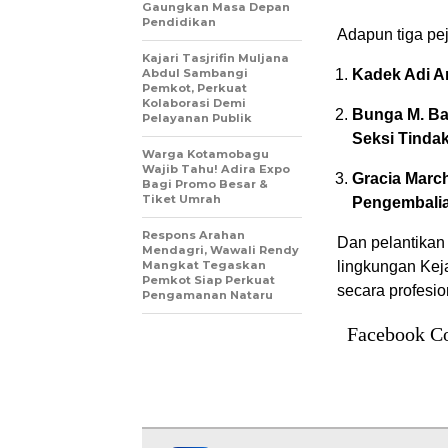
Gaungkan Masa Depan
Pendidikan
Adapun tiga pej
Kajari Tasjrifin Muljana
Abdul Sambangi
Kadek Adi A
Pemkot, Perkuat
Kolaborasi Demi
Bunga M. Ba
Pelayanan Publik
Seksi Tinda
Warga Kotamobagu
Wajib Tahu! Adira Expo
Gracia Marc
Bagi Promo Besar &
Tiket Umrah
Pengembalia
Respons Arahan
Dan pelantikan
Mendagri, Wawali Rendy
Mangkat Tegaskan
lingkungan Ke
Pemkot Siap Perkuat
secara profesio
Pengamanan Nataru
Facebook C