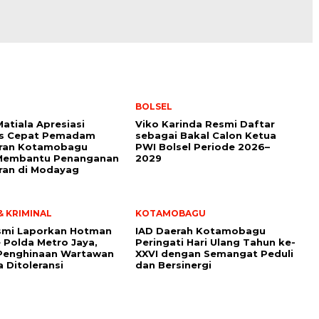
BOLSEL
Matiala Apresiasi
Viko Karinda Resmi Daftar
s Cepat Pemadam
sebagai Bakal Calon Ketua
ran Kotamobagu
PWI Bolsel Periode 2026–
Membantu Penanganan
2029
ran di Modayag
 KRIMINAL
KOTAMOBAGU
smi Laporkan Hotman
IAD Daerah Kotamobagu
e Polda Metro Jaya,
Peringati Hari Ulang Tahun ke-
 Penghinaan Wartawan
XXVI dengan Semangat Peduli
a Ditoleransi
dan Bersinergi