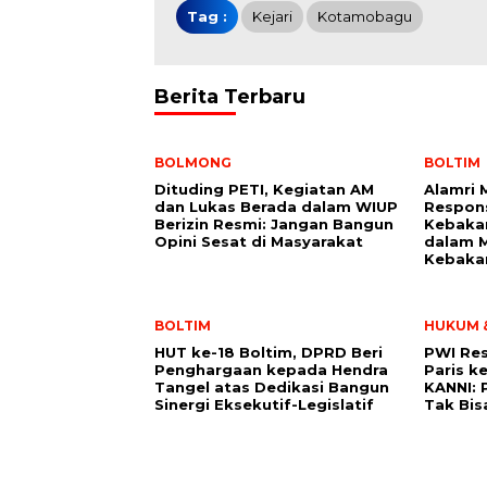
Tag :
Kejari
Kotamobagu
Berita Terbaru
BOLMONG
BOLTIM
Dituding PETI, Kegiatan AM
Alamri 
dan Lukas Berada dalam WIUP
Respon
Berizin Resmi: Jangan Bangun
Kebaka
Opini Sesat di Masyarakat
dalam 
Kebaka
BOLTIM
HUKUM &
HUT ke-18 Boltim, DPRD Beri
PWI Re
Penghargaan kepada Hendra
Paris k
Tangel atas Dedikasi Bangun
KANNI:
Sinergi Eksekutif-Legislatif
Tak Bis