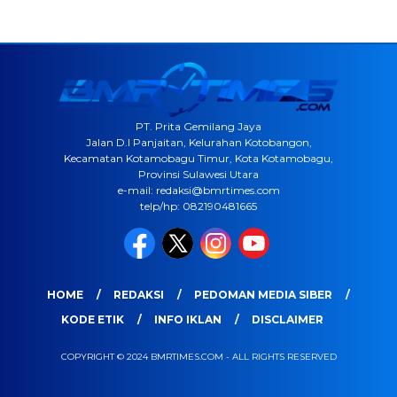
PT. Prita Gemilang Jaya
Jalan D.I Panjaitan, Kelurahan Kotobangon,
Kecamatan Kotamobagu Timur, Kota Kotamobagu,
Provinsi Sulawesi Utara
e-mail: redaksi@bmrtimes.com
telp/hp: 082190481665
HOME
REDAKSI
PEDOMAN MEDIA SIBER
KODE ETIK
INFO IKLAN
DISCLAIMER
COPYRIGHT © 2024 BMRTIMES.COM - ALL RIGHTS RESERVED