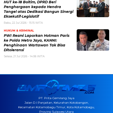
HUT ke-18 Boltim, DPRD Beri
Penghargaan kepada Hendra
Tangel atas Dedikasi Bangun Sinergi
Eksekutif-Legislatif
Rabu, 22 Jul 2026 - 15:15 WITA
HUKUM & KRIMINAL
PWI Resmi Laporkan Hotman Paris
ke Polda Metro Jaya, KANNI:
Penghinaan Wartawan Tak Bisa
Ditoleransi
Selasa, 21 Jul 2026 - 14:06 WITA
PT. Prita Gemilang Jaya
Jalan D.I Panjaitan, Kelurahan Kotobangon,
Kecamatan Kotamobagu Timur, Kota Kotamobagu,
Provinsi Sulawesi Utara