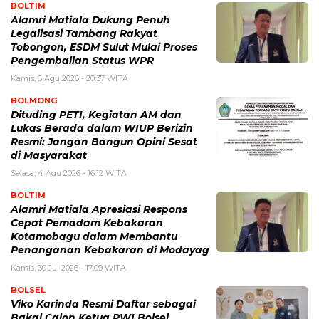
BOLTIM
Alamri Matiala Dukung Penuh
Legalisasi Tambang Rakyat
Tobongon, ESDM Sulut Mulai Proses
Pengembalian Status WPR
Kamis, 6 Agu 2026 - 20:37 WITA
BOLMONG
Dituding PETI, Kegiatan AM dan
Lukas Berada dalam WIUP Berizin
Resmi: Jangan Bangun Opini Sesat
di Masyarakat
Selasa, 4 Agu 2026 - 16:12 WITA
BOLTIM
Alamri Matiala Apresiasi Respons
Cepat Pemadam Kebakaran
Kotamobagu dalam Membantu
Penanganan Kebakaran di Modayag
Kamis, 30 Jul 2026 - 17:09 WITA
BOLSEL
Viko Karinda Resmi Daftar sebagai
Bakal Calon Ketua PWI Bolsel