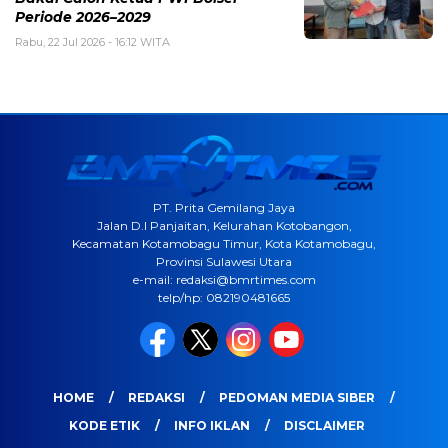
Periode 2026–2029
Rabu, 22 Jul 2026 - 16:12 WITA
PT. Prita Gemilang Jaya
Jalan D.I Panjaitan, Kelurahan Kotobangon,
Kecamatan Kotamobagu Timur, Kota Kotamobagu,
Provinsi Sulawesi Utara
e-mail: redaksi@bmrtimes.com
telp/hp: 082190481665
HOME
REDAKSI
PEDOMAN MEDIA SIBER
KODE ETIK
INFO IKLAN
DISCLAIMER