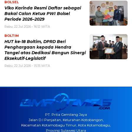
BOLSEL
Viko Karinda Resmi Daftar sebagai
Bakal Calon Ketua PWI Bolsel
Periode 2026–2029
Rabu, 22 Jul 2026 - 16:12 WITA
BOLTIM
HUT ke-18 Boltim, DPRD Beri
Penghargaan kepada Hendra
Tangel atas Dedikasi Bangun Sinergi
Eksekutif-Legislatif
Rabu, 22 Jul 2026 - 15:15 WITA
PT. Prita Gemilang Jaya
Jalan D.I Panjaitan, Kelurahan Kotobangon,
Kecamatan Kotamobagu Timur, Kota Kotamobagu,
Provinsi Sulawesi Utara