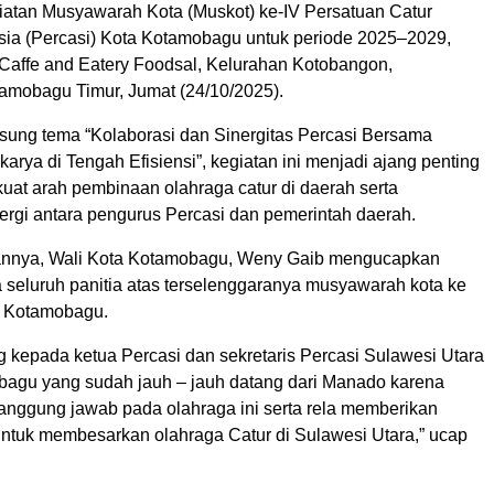
iatan Musyawarah Kota (Muskot) ke-IV Persatuan Catur
sia (Percasi) Kota Kotamobagu untuk periode 2025–2029,
i Caffe and Eatery Foodsal, Kelurahan Kotobangon,
mobagu Timur, Jumat (24/10/2025).
ng tema “Kolaborasi dan Sinergitas Percasi Bersama
arya di Tengah Efisiensi”, kegiatan ini menjadi ajang penting
at arah pembinaan olahraga catur di daerah serta
ergi antara pengurus Percasi dan pemerintah daerah.
nnya, Wali Kota Kotamobagu, Weny Gaib mengucapkan
 seluruh panitia atas terselenggaranya musyawarah kota ke
a Kotamobagu.
g kepada ketua Percasi dan sekretaris Percasi Sulawesi Utara
bagu yang sudah jauh – jauh datang dari Manado karena
tanggung jawab pada olahraga ini serta rela memberikan
 untuk membesarkan olahraga Catur di Sulawesi Utara,” ucap